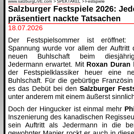
www.salzburgLiVE.com
SPEKTAKEL
Festspiele
Salzburger Festspiele 2026: Je
präsentiert nackte Tatsachen
18.07.2026
Der Festspielsommer ist eröffnet: 
Spannung wurde vor allem der Auftritt 
neuen Buhlschaft beim diesjähri
Jedermann erwartet. Mit
Roxan Duran
der Festspielklassiker heuer eine n
Buhlschaft. Für die gebürtige Französin 
es das Debüt bei den
Salzburger Fest
unter anderem mit einem äußerst sinnliche
Doch der Hingucker ist einmal mehr
Ph
Inszenierung des kanadischen Regisseu
sein Auftritt als Jedermann in die ber
gewohnter Manier rockt er auch in die