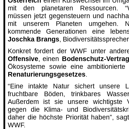
Österreich
einen Kurswechsel im Umg
mit den planetaren Ressourcen. “
müssen jetzt gegensteuern und nachhal
mit unserem Planeten umgehen. 
kommende Generationen eine lebensw
Joschka Brangs
, Biodiversitätssprech
Konkret fordert der WWF unter ande
Offensive
, einen
Bodenschutz-Vertra
Ökosysteme sowie eine ambitioniert
Renaturierungsgesetzes
.
“Eine intakte Natur sichert unsere 
fruchtbare Böden, trinkbares Wasse
Außerdem ist sie unsere wichtigste
gegen die Klima- und Biodiversitätsk
daher die höchste Priorität haben”, s
WWF.