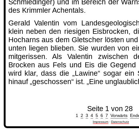
Schmiedinger) und im Bereich der Warn
des Krimmler Achentals.
Gerald Valentin vom Landesgeologisch
klein neben den riesigen Eisbrocken, d
Hocharns aus dem Gletscher lösten und 
unten liegen blieben. Sie wurden von ei
mitgerissen. Als Valentin zwischen 
Brocken aus Fels und Eis die Gegend 
wird klar, dass die „Lawine“ sogar ei
hinauf „geschossen“ ist. „Eine unglaublic
Seite 1 von 28
1
2
3
4
5
6
7
Vorwärts
End
Impressum
·
Datenschutz