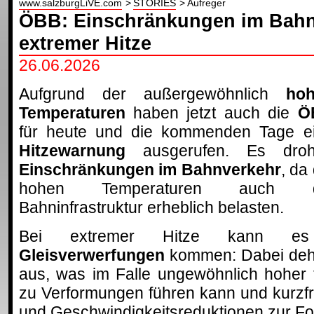
www.salzburgLiVE.com
STORIES
Aufreger
ÖBB: Einschränkungen im Bahn
extremer Hitze
26.06.2026
Aufgrund der außergewöhnlich
ho
Temperaturen
haben jetzt auch die
Ö
für heute und die kommenden Tage e
Hitzewarnung
ausgerufen. Es dro
Einschränkungen im Bahnverkehr
, da 
hohen Temperaturen auch d
Bahninfrastruktur erheblich belasten.
Bei extremer Hitze kann es
Gleisverwerfungen
kommen: Dabei dehn
aus, was im Falle ungewöhnlich hoher 
zu Verformungen führen kann und kurzfr
und Geschwindigkeitsreduktionen zur Fol