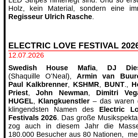
LED Stripes hinterlegt sind. Und so ers
Holz, kein Material, sondern eine im
Regisseur Ulrich Rasche
.
ELECTRIC LOVE FESTIVAL 202
12.07.2026
Swedish House Mafia
,
DJ Dies
(Shaquille O’Neal),
Armin van Buur
Paul Kalkbrenner
,
KSHMR
,
BUNT
.,
H
Priest
,
John Newman
,
Dimitri Veg
HUGEL
,
Klangkuenstler
– das waren 
klingendsten Namen des
Electric L
Festivals 2026
. Das große Musikspekta
zog auch in diesem Jahr die Masse
180.000 Besucher aus 80 Nationen, meh