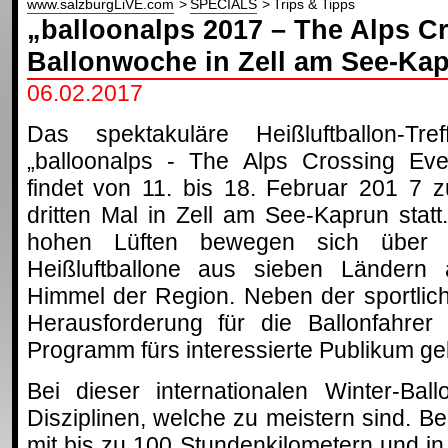
www.salzburgLiVE.com
SPECIALS
Trips & Tipps
„balloonalps 2017 – The Alps C
Ballonwoche in Zell am See-Ka
06.02.2017
Das spektakuläre Heißluftballon-Tref
„balloonalps - The Alps Crossing Eve
findet von 11. bis 18. Februar 201 7 
dritten Mal in Zell am See-Kaprun statt.
hohen Lüften bewegen sich über
Heißluftballone aus sieben Ländern
Himmel der Region. Neben der sportlic
Herausforderung für die Ballonfahrer
Programm fürs interessierte Publikum ge
Bei dieser internationalen Winter-Bal
Disziplinen, welche zu meistern sind. Be
mit bis zu 100 Stundenkilometern und in