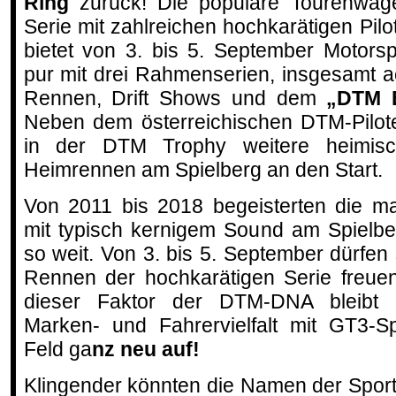
Ring
zurück! Die populäre Tourenwag
Serie mit zahlreichen hochkarätigen Pilo
bietet von 3. bis 5. September Motorsp
pur mit drei Rahmenserien, insgesamt a
Rennen, Drift Shows und dem
„DTM E
Neben dem österreichischen DTM-Pilo
in der DTM Trophy weitere heimisc
Heimrennen am Spielberg an den Start.
Von 2011 bis 2018 begeisterten die m
mit typisch kernigem Sound am Spielbe
so weit. Von 3. bis 5. September dürfen
Rennen der hochkarätigen Serie freuen
dieser Faktor der DTM-DNA bleibt e
Marken- und Fahrervielfalt mit GT3-S
Feld ga
nz neu auf!
Klingender könnten die Namen der Sport