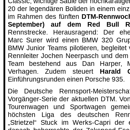
Classic, wichtige Säule der hochkarätige
20 der legendären Boliden in einem ein
im Rahmen des fünften
DTM-Rennwoche
September) auf dem Red Bull R
Rennstrecke. Herausragend: Der ehem
Marc Surer wird einen BMW 320 Grup
BMW Junior Teams pilotieren, begleit
Rennleiter Jochen Neerpasch und dem 
Team bestehend aus Dan Harper, 
Verhagen. Zudem steuert
Harald 
Einführungsrunden einen Porsche 935.
Die Deutsche Rennsport-Meisterschaf
Vorgänger-Serie der aktuellen DTM. Vo
Tourenwagen und Sportwagen gemei
höchsten Liga des deutschen Renn
„Strietzel“ Stuck im Werks-Capri der