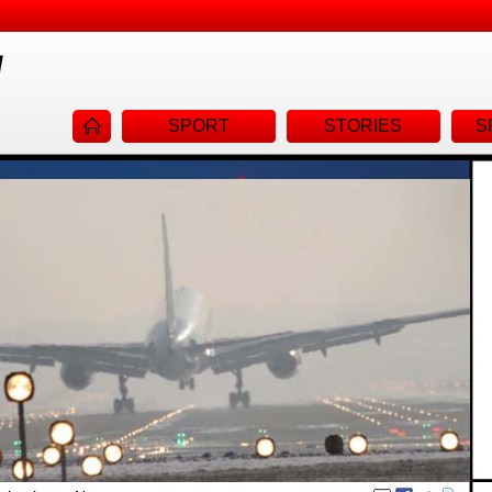
Navigat
SPORT
STORIES
S
überspr