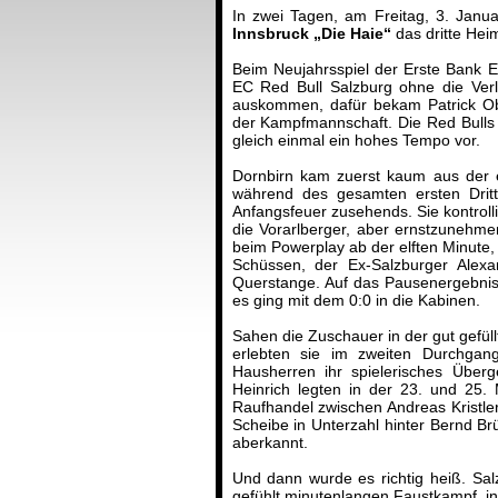
In zwei Tagen, am Freitag, 3. Janu
Innsbruck „Die Haie“
das dritte Heim
Beim Neujahrsspiel der Erste Bank 
EC Red Bull Salzburg ohne die Verl
auskommen, dafür bekam Patrick Obr
der Kampfmannschaft. Die Red Bulls
gleich einmal ein hohes Tempo vor.
Dornbirn kam zuerst kaum aus der e
während des gesamten ersten Dritt
Anfangsfeuer zusehends. Sie kontroll
die Vorarlberger, aber ernstzunehm
beim Powerplay ab der elften Minute, 
Schüssen, der Ex-Salzburger Alexa
Querstange. Auf das Pausenergebnis h
es ging mit dem 0:0 in die Kabinen.
Sahen die Zuschauer in der gut gefül
erlebten sie im zweiten Durchgang 
Hausherren ihr spielerisches Übe
Heinrich legten in der 23. und 25.
Raufhandel zwischen Andreas Kristle
Scheibe in Unterzahl hinter Bernd B
aberkannt.
Und dann wurde es richtig heiß. Salz
gefühlt minutenlangen Faustkampf, in