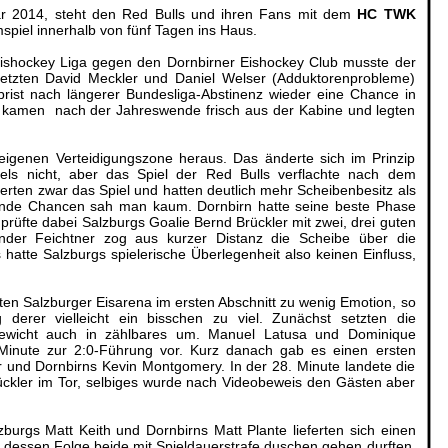
ar 2014, steht den Red Bulls und ihren Fans mit dem
HC TWK
spiel innerhalb von fünf Tagen ins Haus.
Eishockey Liga gegen den Dornbirner Eishockey Club musste der
etzten David Meckler und Daniel Welser (Adduktorenprobleme)
ist nach längerer Bundesliga-Abstinenz wieder eine Chance in
 kamen nach der Jahreswende frisch aus der Kabine und legten
igenen Verteidigungszone heraus. Das änderte sich im Prinzip
els nicht, aber das Spiel der Red Bulls verflachte nach dem
ierten zwar das Spiel und hatten deutlich mehr Scheibenbesitz als
ende Chancen sah man kaum. Dornbirn hatte seine beste Phase
prüfte dabei Salzburgs Goalie Bernd Brückler mit zwei, drei guten
nder Feichtner zog aus kurzer Distanz die Scheibe über die
atte Salzburgs spielerische Überlegenheit also keinen Einfluss,
lten Salzburger Eisarena im ersten Abschnitt zu wenig Emotion, so
derer vielleicht ein bisschen zu viel. Zunächst setzten die
rgewicht auch in zählbares um. Manuel Latusa und Dominique
 Minute zur 2:0-Führung vor. Kurz danach gab es einen ersten
r und Dornbirns Kevin Montgomery. In der 28. Minute landete die
rückler im Tor, selbiges wurde nach Videobeweis den Gästen aber
burgs Matt Keith und Dornbirns Matt Plante lieferten sich einen
 dessen Folge beide mit Spieldauerstrafe duschen gehen durften.