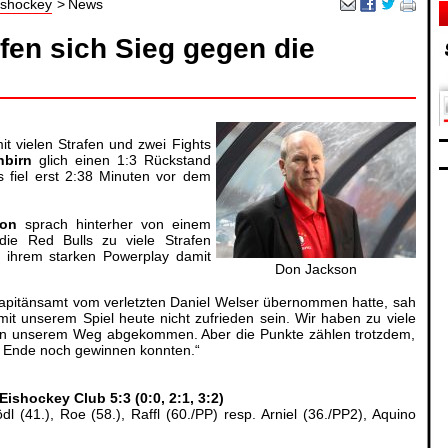
ishockey
News
fen sich Sieg gegen die
it vielen Strafen und zwei Fights
nbirn
glich einen 1:3 Rückstand
ls fiel erst 2:38 Minuten vor dem
on
sprach hinterher von einem
ie Red Bulls zu viele Strafen
 ihrem starken Powerplay damit
Don Jackson
Kapitänsamt vom verletzten Daniel Welser übernommen hatte, sah
it unserem Spiel heute nicht zufrieden sein. Wir haben zu viele
on unserem Weg abgekommen. Aber die Punkte zählen trotzdem,
am Ende noch gewinnen konnten.“
ishockey Club 5:3 (0:0, 2:1, 3:2)
dl (41.), Roe (58.), Raffl (60./PP) resp. Arniel (36./PP2), Aquino