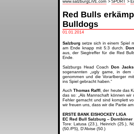
www.salzburgLiVE.com
SPORT
E
Red Bulls erkämp
Bulldogs
01.01.2014
Salzburg
setze sich in einem Spiel m
am Ende knapp mit 5:3 durch.
Dor
aus, der Siegtreffer für die Red Bul
Ende.
Salzburgs Head Coach
Don Jacks
sogenannten „ugly game, in dem d
genommen und die Vorarlberger mit
ins Spiel gebracht haben.“
Auch
Thomas Raffl
, der heute das 
das so: „Als Mannschaft können wir m
Fehler gemacht und sind komplett v
wir freuen uns, dass wir die Partie 
ERSTE BANK EISHOCKEY LIGA
EC Red Bull Salzburg – Dornbirner E
Tore: Latusa (23.), Heinrich (25.), Nö
(50./PS), D’Alvise (50.)