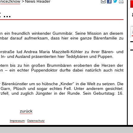
nice2know
News Reader
t …
rn ein freundlich winkender Gummibär. Seine Mission an diesem
bar darauf aufmerksam, dass hier eine ganze Bärenfamilie zu
straße lud Andrea Maria Mazzitelli-Köhler zu ihrer Bären- und
n- und Ausland präsentierten hier Teddybären und Puppen.
etern bis zu hin großen Brummbären eroberten die Herzen der
n – ein echter Puppendoktor durfte dabei natürlich auch nicht
r Bärenkünstler um so hübsche „Kinder“ in die Welt zu setzen. Die
, Garn, Plüsch und sogar echtes Fell. Unter anderem gesichtet:
zfell, und zuglich Jüngster in der Runde. Sein Geburtstag: 16.
zurück
Impressum
·
Datenschutz