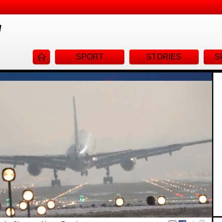
Navigat
SPORT
STORIES
S
überspr