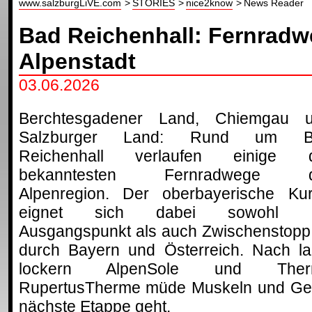
www.salzburgLiVE.com
STORIES
nice2know
News Reader
Bad Reichenhall: Fernrad
Alpenstadt
03.06.2026
Berchtesgadener Land, Chiemgau 
Salzburger Land: Rund um B
Reichenhall verlaufen einige 
bekanntesten Fernradwege d
Alpenregion. Der oberbayerische Kur
eignet sich dabei sowohl a
Ausgangspunkt als auch Zwischenstopp 
durch Bayern und Österreich. Nach la
lockern AlpenSole und Therm
RupertusTherme müde Muskeln und Gele
nächste Etappe geht.