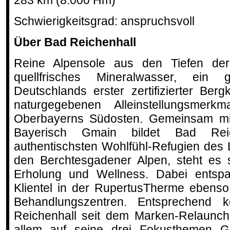
283 km (8.000 Hm)
Schwierigkeitsgrad: anspruchsvoll
Über Bad Reichenhall
Reine Alpensole aus den Tiefen der
quellfrisches Mineralwasser, ein
Deutschlands erster zertifizierter Ber
naturgegebenen Alleinstellungsmerk
Oberbayerns Südosten. Gemeinsam mi
Bayerisch Gmain bildet Bad Rei
authentischsten Wohlfühl-Refugien de
den Berchtesgadener Alpen, steht es s
Erholung und Wellness. Dabei entspan
Klientel in der RupertusTherme ebenso
Behandlungszentren. Entsprechend k
Reichenhall seit dem Marken-Relaunch
allem auf seine drei Fokusthemen G