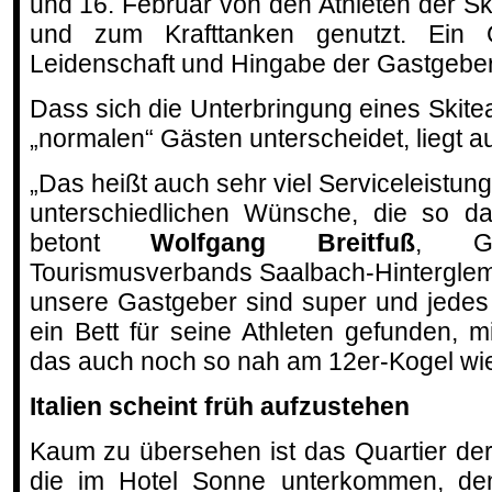
und 16. Februar von den Athleten der S
und zum Krafttanken genutzt. Ein G
Leidenschaft und Hingabe der Gastgeber
Dass sich die Unterbringung eines Skit
„normalen“ Gästen unterscheidet, liegt a
„Das heißt auch sehr viel Serviceleistun
unterschiedlichen Wünsche, die so da
betont
Wolfgang Breitfuß
, Ge
Tourismusverbands Saalbach-Hinterglemm
unsere Gastgeber sind super und jedes
ein Bett für seine Athleten gefunden, m
das auch noch so nah am 12er-Kogel wie
Italien scheint früh aufzustehen
Kaum zu übersehen ist das Quartier der 
die im Hotel Sonne unterkommen, de